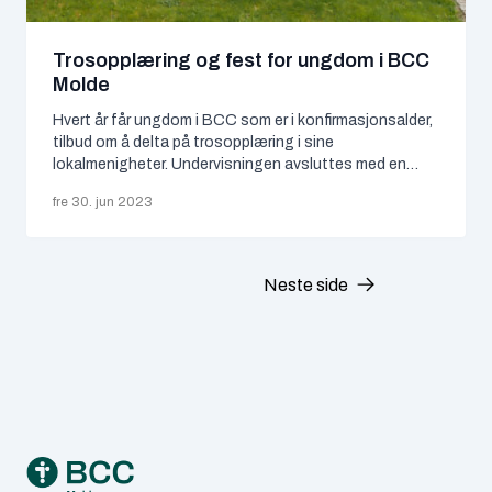
april 2026
Trosopplæring og fest for ungdom i BCC
Molde
januar 2026
Hvert år får ungdom i BCC som er i konfirmasjonsalder,
november 2025
tilbud om å delta på trosopplæring i sine
lokalmenigheter. Undervisningen avsluttes med en
oktober 2025
fest der alle medlemmer i lokalmenigheten er invitert til
fre 30. jun 2023
å feire sammen med ungdommene. En høytidelig dag
Denne våren har fire ungdommer fra BCC Molde deltatt
juni 2025
i trosopplæringen. Søndag 18. juni ble…
mai 2025
Neste side
april 2025
mars 2025
Footer
februar 2025
desember 2024