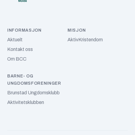
november 2024
oktober 2024
INFORMASJON
MISJON
september 2024
Aktuelt
AktivKristendom
juli 2024
Kontakt oss
Om BCC
juni 2024
mai 2024
BARNE- OG
UNGDOMSFORENINGER
april 2024
Brunstad Ungdomsklubb
mars 2024
Aktivitetsklubben
februar 2024
januar 2024